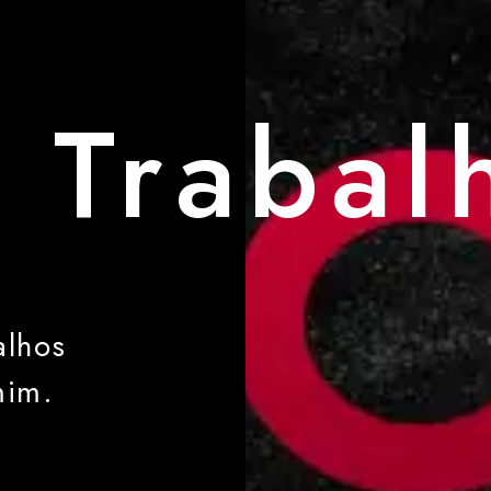
 Trabal
alhos
mim.